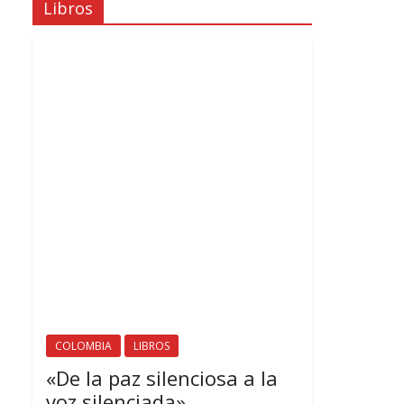
Libros
COLOMBIA
LIBROS
«De la paz silenciosa a la
voz silenciada»