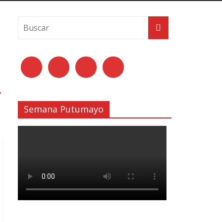
→
Semana Putumayo