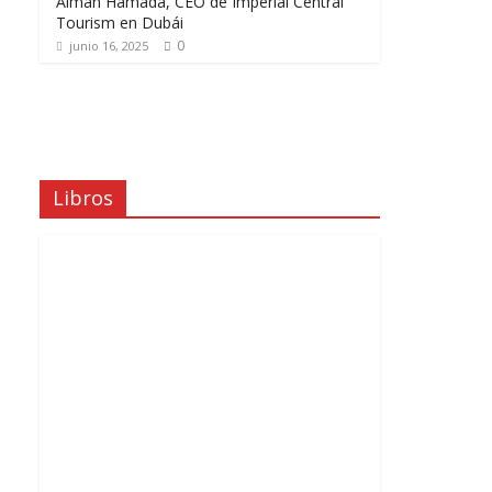
Aiman Hamada, CEO de Imperial Central
Tourism en Dubái
0
junio 16, 2025
Libros