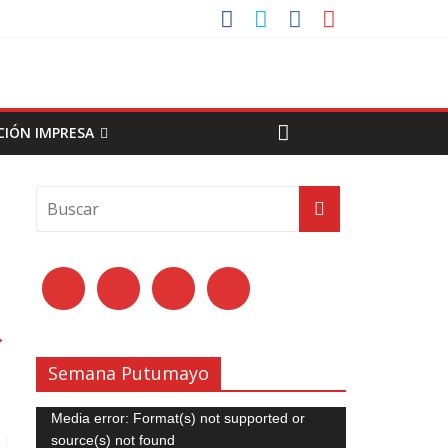
CIÓN IMPRESA
→
Semana Putumayo
Reproductor
Media error: Format(s) not supported or
de
source(s) not found