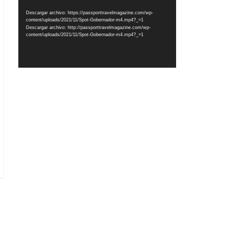
vídeo
Descargar archivo: https://passporttravelmagazine.com/wp-
content/uploads/2021/11/Spot-Gobernador-m4.mp4?_=1
Descargar archivo: http://passporttravelmagazine.com/wp-
content/uploads/2021/11/Spot-Gobernador-m4.mp4?_=1