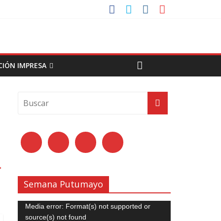
CIÓN IMPRESA
→
Semana Putumayo
Reproductor
Media error: Format(s) not supported or
de
source(s) not found