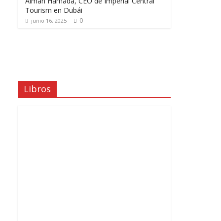
Aiman Hamada, CEO de Imperial Central
Tourism en Dubái
0
junio 16, 2025
Libros