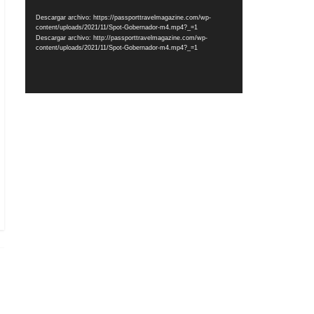
vídeo
Descargar archivo: https://passporttravelmagazine.com/wp-
content/uploads/2021/11/Spot-Gobernador-m4.mp4?_=1
Descargar archivo: http://passporttravelmagazine.com/wp-
content/uploads/2021/11/Spot-Gobernador-m4.mp4?_=1