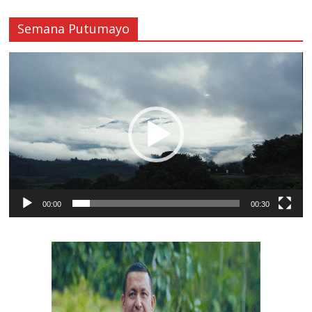
Semana Putumayo
Reproductor
de
vídeo
00:00
00:30