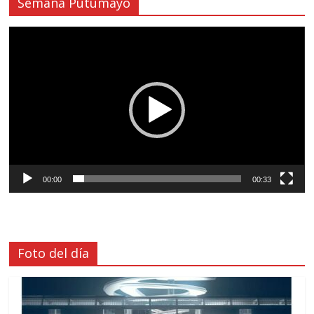
Semana Putumayo
Reproductor
de
vídeo
00:00
00:33
Foto del día