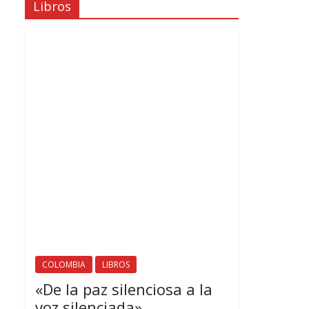
Libros
COLOMBIA
LIBROS
«De la paz silenciosa a la
voz silenciada»