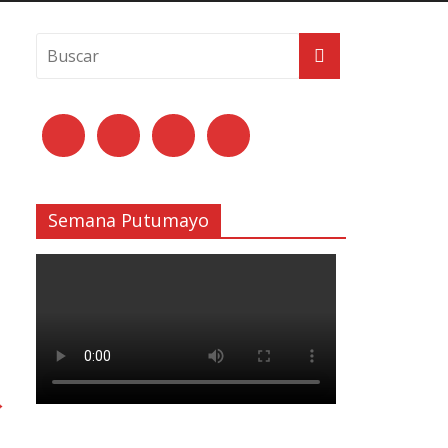
Semana Putumayo
→