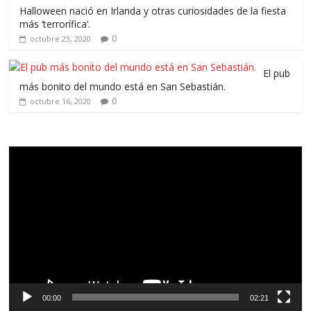
Halloween nació en Irlanda y otras curiosidades de la fiesta
más ‘terrorífica’.
0
octubre 23, 2020
El pub
más bonito del mundo está en San Sebastián.
0
octubre 16, 2020
Reproductor
de
vídeo
00:00
02:21