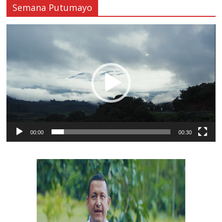
Semana Putumayo
Reproductor
de
vídeo
00:00
00:30