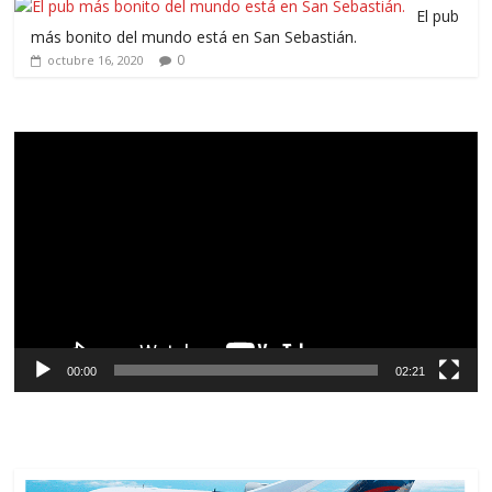
El pub
más bonito del mundo está en San Sebastián.
0
octubre 16, 2020
Reproductor
de
vídeo
00:00
02:21