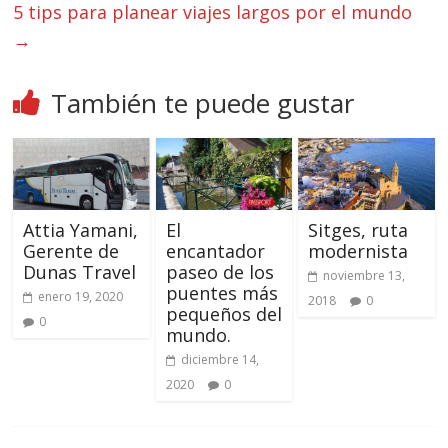
5 tips para planear viajes largos por el mundo
→
También te puede gustar
Attia Yamani,
El
Sitges, ruta
Gerente de
encantador
modernista
Dunas Travel
paseo de los
noviembre 13,
puentes más
enero 19, 2020
2018
0
pequeños del
0
mundo.
diciembre 14,
2020
0