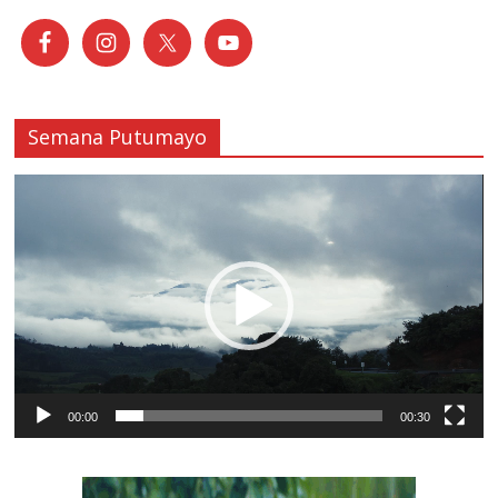
Semana Putumayo
Reproductor
de
vídeo
00:00
00:30