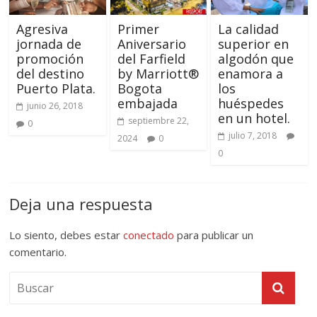
Agresiva
Primer
La calidad
jornada de
Aniversario
superior en
promoción
del Farfield
algodón que
del destino
by Marriott®
enamora a
Puerto Plata.
Bogota
los
embajada
huéspedes
junio 26, 2018
en un hotel.
septiembre 22,
0
julio 7, 2018
2024
0
0
Deja una respuesta
Lo siento, debes estar
conectado
para publicar un
comentario.