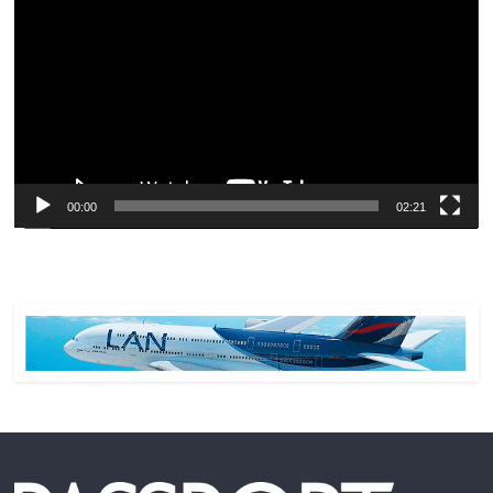
de
vídeo
00:00
02:21