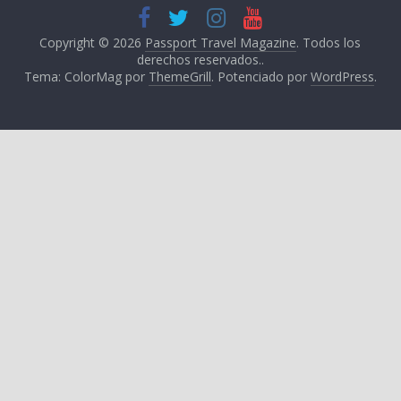
Copyright © 2026
Passport Travel Magazine
. Todos los
derechos reservados..
Tema: ColorMag por
ThemeGrill
. Potenciado por
WordPress
.