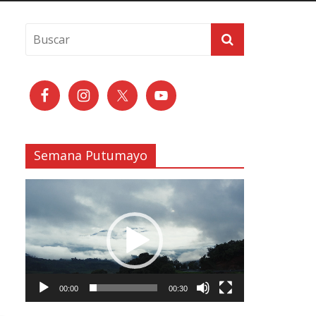
Semana Putumayo
Reproductor
de
vídeo
00:00
00:30