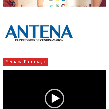
Semana Putumayo
Reproductor
de
vídeo