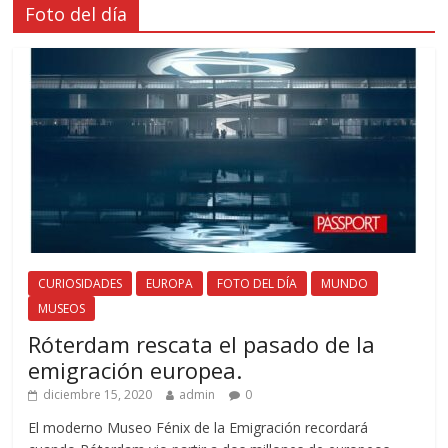
Foto del día
CURIOSIDADES
EUROPA
FOTO DEL DÍA
MUNDO
MUSEOS
Róterdam rescata el pasado de la
emigración europea.
diciembre 15, 2020
admin
0
El moderno Museo Fénix de la Emigración recordará