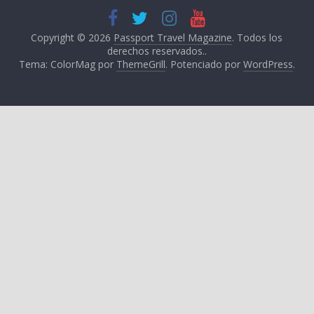
Copyright © 2026
Passport Travel Magazine
. Todos los
derechos reservados..
Tema: ColorMag por
ThemeGrill
. Potenciado por
WordPress
.