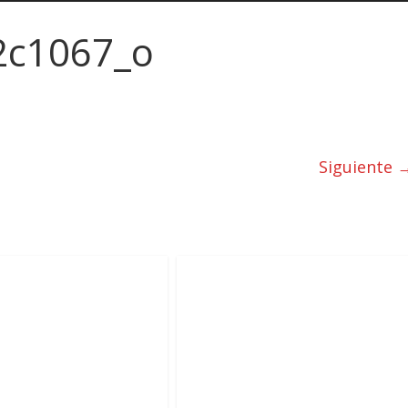
2c1067_o
Siguiente 