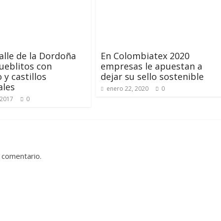
valle de la Dordoña
En Colombiatex 2020
ueblitos con
empresas le apuestan a
 y castillos
dejar su sello sostenible
ales
enero 22, 2020
0
 2017
0
 comentario.