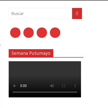
→
Semana Putumayo