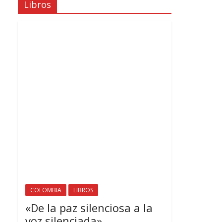
Libros
COLOMBIA
LIBROS
«De la paz silenciosa a la
voz silenciada»