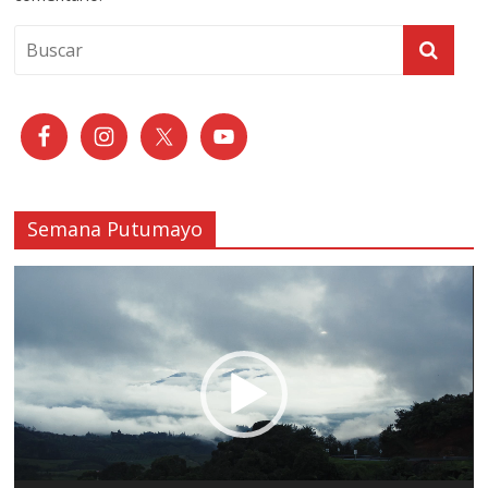
Semana Putumayo
Reproductor
de
vídeo