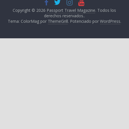
Copyright © 2026
Passport Travel Magazine
. Todos los
derechos reservados..
Tema: ColorMag por
ThemeGrill
. Potenciado por
WordPress
.