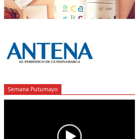
Semana Putumayo
Reproductor
de
vídeo