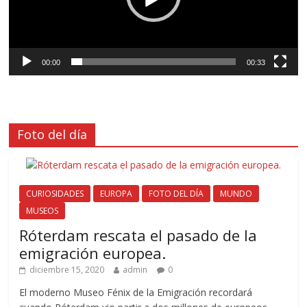
00:00
00:33
Foto del día
CURIOSIDADES
EUROPA
FOTO DEL DÍA
MUNDO
MUSEOS
Róterdam rescata el pasado de la
emigración europea.
diciembre 15, 2020
admin
0
El moderno Museo Fénix de la Emigración recordará