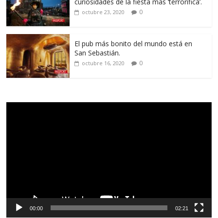
curiosidades de la fiesta más ‘terrorífica’.
0
octubre 23, 2020
El pub más bonito del mundo está en
San Sebastián.
0
octubre 16, 2020
Reproductor
de
vídeo
00:00
02:21