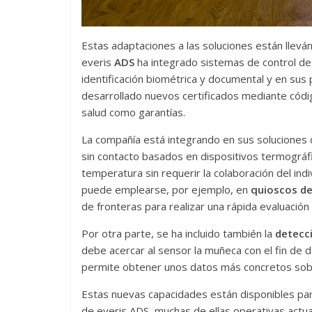
Estas adaptaciones a las soluciones están llevá
everis
ADS
ha integrado sistemas de control d
identificación biométrica y documental y en sus
desarrollado nuevos certificados mediante códi
salud como garantías.
La compañía está integrando en sus soluciones d
sin contacto basados en dispositivos termográfic
temperatura sin requerir la colaboración del in
puede emplearse, por ejemplo, en
quioscos de
de fronteras para realizar una rápida evaluación
Por otra parte, se ha incluido también la
detecc
debe acercar al sensor la muñeca con el fin de 
permite obtener unos datos más concretos sobr
Estas nuevas capacidades están disponibles para
de everis ADS, muchas de ellas operativas actu