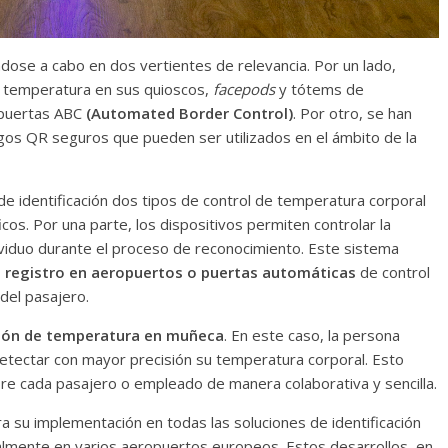
ndose a cabo en dos vertientes de relevancia. Por un lado,
e temperatura en sus quioscos,
facepods
y tótems de
 puertas ABC
(Automated Border Control)
. Por otro, se han
gos QR seguros que pueden ser utilizados en el ámbito de la
e identificación dos tipos de control de temperatura corporal
os. Por una parte, los dispositivos permiten controlar la
dividuo durante el proceso de reconocimiento. Este sistema
 registro en aeropuertos o puertas automáticas
de control
 del pasajero.
ión de temperatura en muñeca
. En este caso, la persona
detectar con mayor precisión su temperatura corporal. Esto
e cada pasajero o empleado de manera colaborativa y sencilla.
 su implementación en todas las soluciones de identificación
almente en varios aeropuertos europeos. Estos desarrollos, en