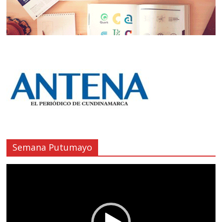
Semana Putumayo
Reproductor
de
vídeo