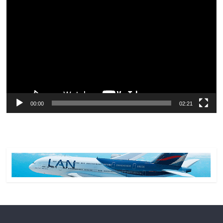
de
vídeo
00:00
02:21