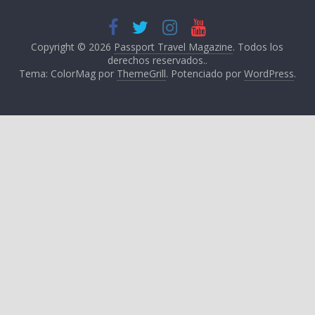
Copyright © 2026
Passport Travel Magazine
. Todos los
derechos reservados..
Tema: ColorMag por
ThemeGrill
. Potenciado por
WordPress
.