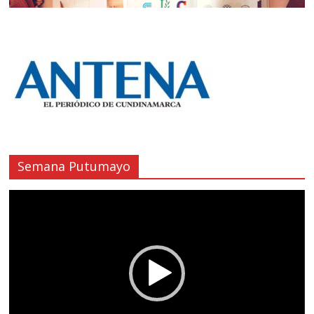
Semana Putumayo
Reproductor
de
vídeo