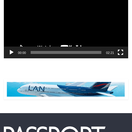
vídeo
00:00
02:21