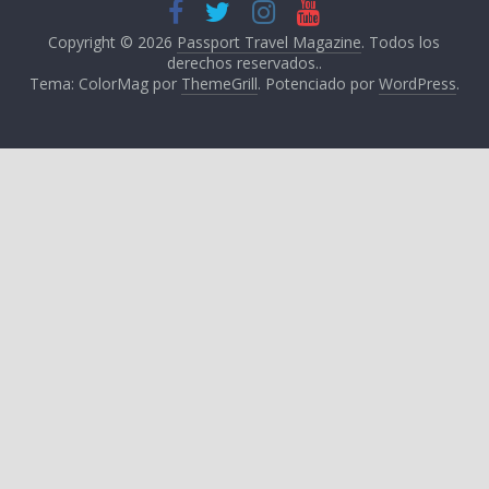
Copyright © 2026
Passport Travel Magazine
. Todos los
derechos reservados..
Tema: ColorMag por
ThemeGrill
. Potenciado por
WordPress
.