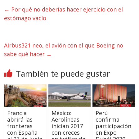
←
Por qué no deberías hacer ejercicio con el
estómago vacío
Airbus321 neo, el avión con el que Boeing no
sabe qué hacer
→
También te puede gustar
Francia
México:
Perú
abrirá las
Aerolíneas
confirma
fronteras
inician 2017
participación
con España
con creces
en Expo
el 21 de Junio
en tráfico de
Dubái 2020