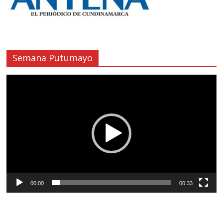
Semana Putumayo
Reproductor
de
vídeo
00:00
00:33