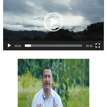
de
vídeo
00:00
00:30