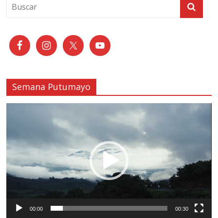
Semana Putumayo
Reproductor
de
vídeo
00:00
00:30