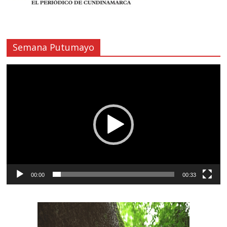
Semana Putumayo
Reproductor
de
vídeo
00:00
00:33