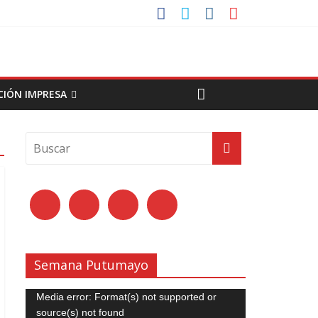
CIÓN IMPRESA
Semana Putumayo
Reproductor
Media error: Format(s) not supported or
de
source(s) not found