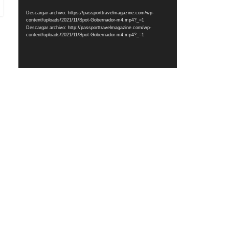
vídeo
Descargar archivo: https://passporttravelmagazine.com/wp-
content/uploads/2021/11/Spot-Gobernador-m4.mp4?_=1
Descargar archivo: http://passporttravelmagazine.com/wp-
content/uploads/2021/11/Spot-Gobernador-m4.mp4?_=1