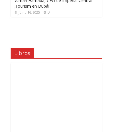
Aiman Hamada, CEO de Imperial Central
Tourism en Dubái
0
junio 16, 2025
Libros