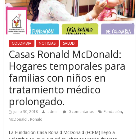
COLOMBIA
NOTICIAS
SALUD
Casas Ronald McDonald:
Hogares temporales para
familias con niños en
tratamiento médico
prolongado.
,
junio 30, 2018
admin
0 comentarios
Fundación
,
McDonald.
Ronald
La Fundación Casa Ronald McDonald (FCRM) llegó a