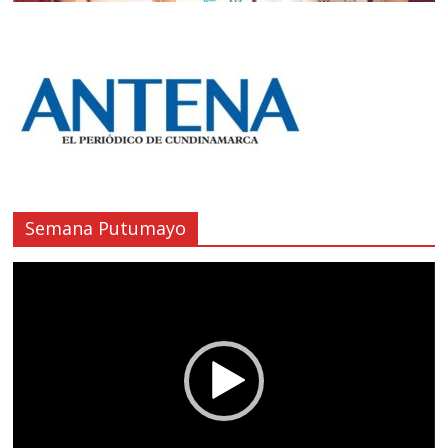
Semana Putumayo
Reproductor
de
vídeo