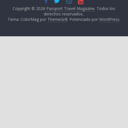
Copyright © 2026
Passport Travel Magazine
. Todos los
derechos reservados..
Tema: ColorMag por
ThemeGrill
. Potenciado por
WordPress
.