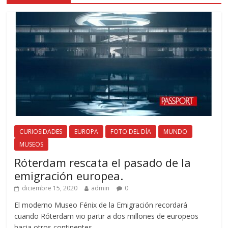
CURIOSIDADES
EUROPA
FOTO DEL DÍA
MUNDO
MUSEOS
Róterdam rescata el pasado de la
emigración europea.
diciembre 15, 2020
admin
0
El moderno Museo Fénix de la Emigración recordará
cuando Róterdam vio partir a dos millones de europeos
hacia otros continentes