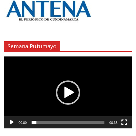
Semana Putumayo
Reproductor
de
vídeo
00:00
00:33