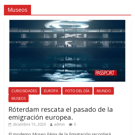
Museos
CURIOSIDADES
EUROPA
FOTO DEL DÍA
MUNDO
MUSEOS
Róterdam rescata el pasado de la
emigración europea.
diciembre 15, 2020
admin
0
El moderno Museo Fénix de la Emigración recordará