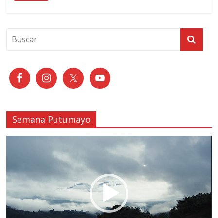
Semana Putumayo
Reproductor
de
vídeo