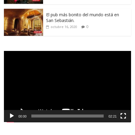
El pub más bonito del mundo está en
San Sebastián.
0
octubre 16, 2020
Reproductor
de
vídeo
00:00
02:21