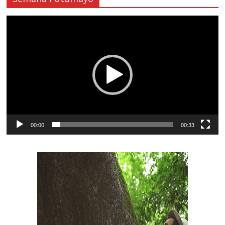
Reproductor
de
vídeo
00:00
00:33