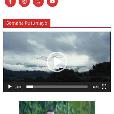
Semana Putumayo
Reproductor
de
vídeo
00:00
00:30