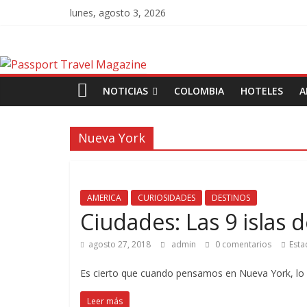
lunes, agosto 3, 2026
NOTICIAS
COLOMBIA
HOTELES
A
Nueva York
AMERICA
CURIOSIDADES
DESTINOS
Ciudades: Las 9 islas 
agosto 27, 2018
admin
0 comentarios
Esta
Es cierto que cuando pensamos en Nueva York, lo h
Leer más