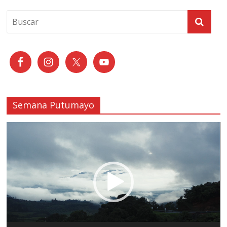
Semana Putumayo
Reproductor
de
vídeo