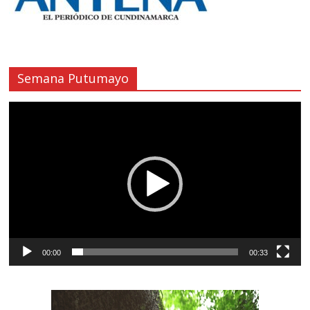
Semana Putumayo
Reproductor
de
vídeo
00:00
00:33