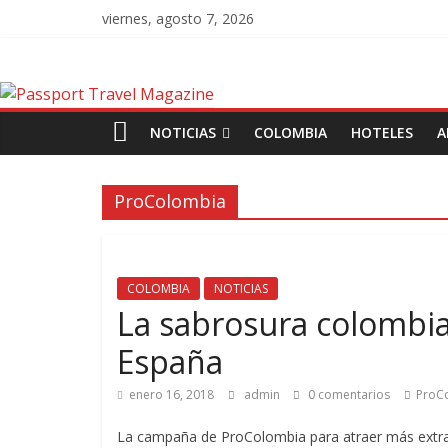
viernes, agosto 7, 2026
NOTICIAS
COLOMBIA
HOTELES
A
ProColombia
COLOMBIA
NOTICIAS
La sabrosura colombia
España
enero 16, 2018
admin
0 comentarios
ProC
La campaña de ProColombia para atraer más extranj