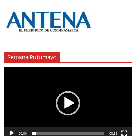
Semana Putumayo
Reproductor
de
vídeo
00:00
00:33