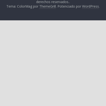
derechos reservados..
Tema: ColorMag por
ThemeGrill
. Potenciado por
WordPress
.