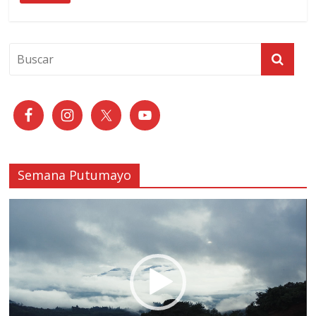
Semana Putumayo
Reproductor
de
vídeo