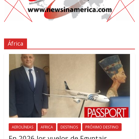
África
AEROLÍNEAS
AFRICA
DESTINOS
PRÓXIMO DESTINO
En 2026 los vuelos de Egyptair