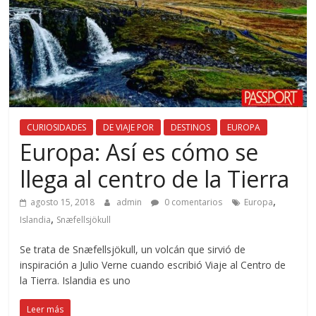
CURIOSIDADES
DE VIAJE POR
DESTINOS
EUROPA
Europa: Así es cómo se
llega al centro de la Tierra
,
agosto 15, 2018
admin
0 comentarios
Europa
,
Islandia
Snæfellsjökull
Se trata de Snæfellsjökull, un volcán que sirvió de
inspiración a Julio Verne cuando escribió Viaje al Centro de
la Tierra. Islandia es uno
Leer más