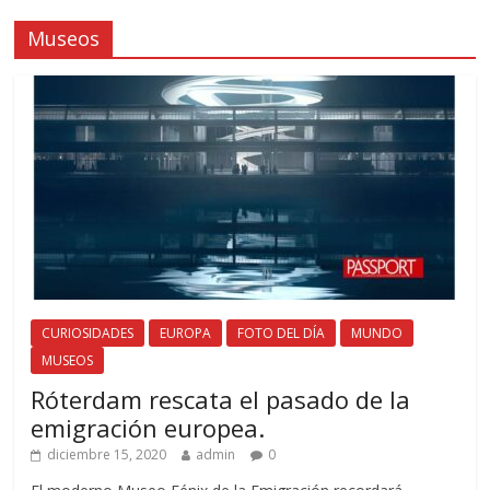
Museos
CURIOSIDADES
EUROPA
FOTO DEL DÍA
MUNDO
MUSEOS
Róterdam rescata el pasado de la
emigración europea.
diciembre 15, 2020
admin
0