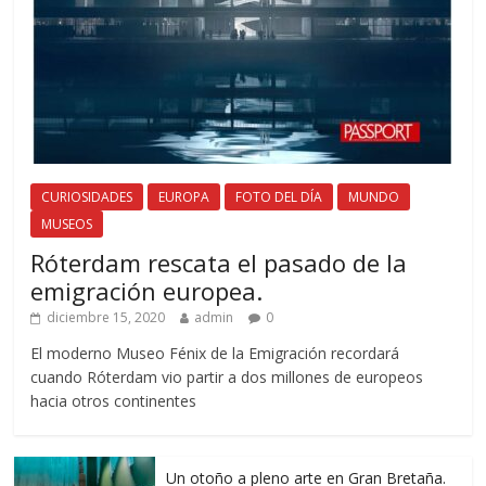
CURIOSIDADES
EUROPA
FOTO DEL DÍA
MUNDO
MUSEOS
Róterdam rescata el pasado de la
emigración europea.
diciembre 15, 2020
admin
0
El moderno Museo Fénix de la Emigración recordará
cuando Róterdam vio partir a dos millones de europeos
hacia otros continentes
Un otoño a pleno arte en Gran Bretaña.