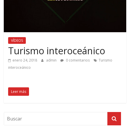
VÍDEOS
Turismo interoceánico
enero 24, 2018
admin
0 comentarios
Turismo
interoceánico
Leer más