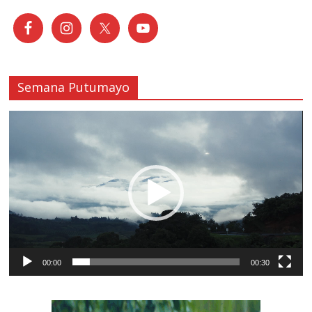
Semana Putumayo
Reproductor
de
vídeo
00:00
00:30