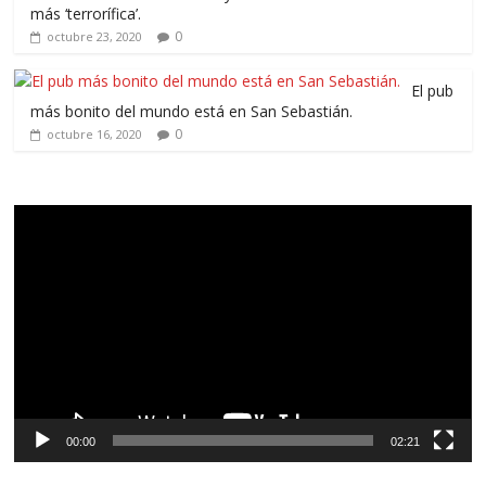
más ‘terrorífica’.
0
octubre 23, 2020
El pub
más bonito del mundo está en San Sebastián.
0
octubre 16, 2020
Reproductor
de
vídeo
00:00
02:21