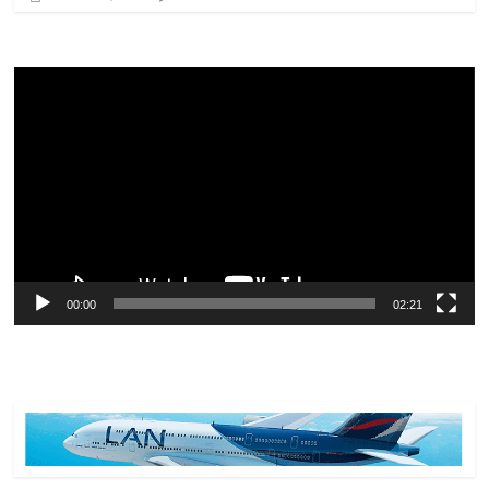
Reproductor
de
vídeo
00:00
02:21