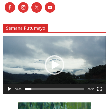
Semana Putumayo
Reproductor
de
vídeo
00:00
00:30