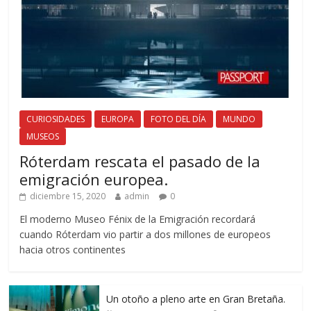
CURIOSIDADES
EUROPA
FOTO DEL DÍA
MUNDO
MUSEOS
Róterdam rescata el pasado de la
emigración europea.
diciembre 15, 2020
admin
0
El moderno Museo Fénix de la Emigración recordará
cuando Róterdam vio partir a dos millones de europeos
hacia otros continentes
Un otoño a pleno arte en Gran Bretaña.