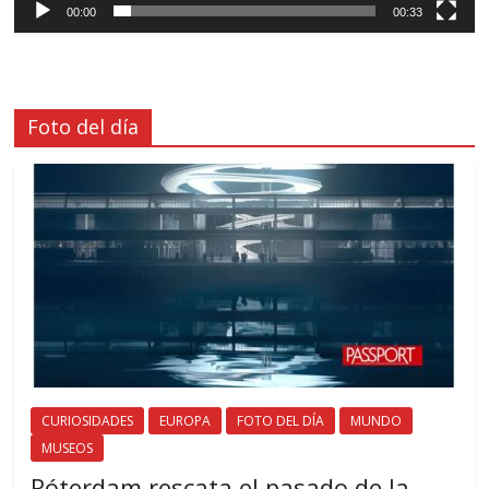
00:00
00:33
Foto del día
CURIOSIDADES
EUROPA
FOTO DEL DÍA
MUNDO
MUSEOS
Róterdam rescata el pasado de la