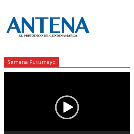
Semana Putumayo
Reproductor
de
vídeo