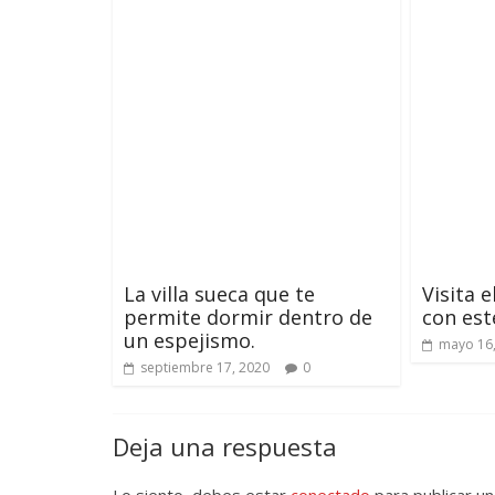
La villa sueca que te
Visita 
permite dormir dentro de
con est
un espejismo.
mayo 16
septiembre 17, 2020
0
Deja una respuesta
Lo siento, debes estar
conectado
para publicar un