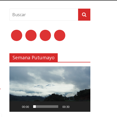
Semana Putumayo
Reproductor
de
vídeo
→
00:00
00:30