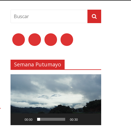
Semana Putumayo
Reproductor
de
vídeo
→
00:00
00:30