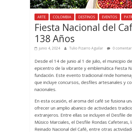
ARTE
COLOMBIA
DESTINOS
EVENTOS
PAT
Fiesta Nacional del Ca
138 Años
junio 4, 2024
Tulio Pizarro Aguilar
0 comentar
Desde el 14 de junio al 1 de julio, el municipio 
epicentro de la vibrante y emblemática Fiesta
fundación. Este evento tradicional rinde homena
que incluye concursos, desfiles artesanales y co
nacionales.
En esta ocasión, el aroma del café se fusiona un
ofrecer un amplio abanico de actividades tradicio
extranjeros. Entre ellas se incluyen el Desfile d
Músico Marciales, el Desfile Rondas Cafeteras, la
Reinado Nacional del Café, entre otras activid