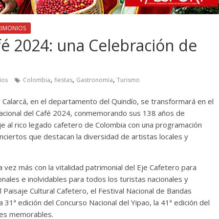
RIMONIOS
fé 2024: una Celebración de
,
,
,
ios
Colombia
fiestas
Gastronomia
Turismo
de Calarcá, en el departamento del Quindío, se transformará en el
 Nacional del Café 2024, conmemorando sus 138 años de
je al rico legado cafetero de Colombia con una programación
nciertos que destacan la diversidad de artistas locales y
a vez más con la vitalidad patrimonial del Eje Cafetero para
nales e inolvidables para todos los turistas nacionales y
el Paisaje Cultural Cafetero, el Festival Nacional de Bandas
 31ª edición del Concurso Nacional del Yipao, la 41ª edición del
ades memorables.