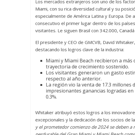
Los mercados extranjeros son uno de los factore
Miami, con su rica diversidad cultural y su posic
especialmente de América Latina y Europa. De a
consecutivo el primer lugar dentro de los paíse
visitantes. Le siguen Brasil con 342.000, Cana
El presidente y CEO de GMCVB, David Whitaker, 
destacando los logros clave de la industria:
Miami y Miami Beach recibieron a más d
trayectoria de crecimiento sostenido.
Los visitantes generaron un gasto est
respecto al año anterior.
La región vio la venta de 17.3 millones
impresionantes ganancias logradas en
0.3%.
Whitaker atribuyó estos logros a los innovador
excepcionales y la dedicación de los socios de la 
y el prometedor comienzo de 2024 se deben a n
perdurable del Gran Miami y Miami Beach como u