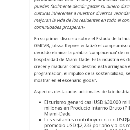
pueden fácilmente decidir gastar su dinero discre
culturas inherentes a nuestros diversos vecind
mejoran la vida de los residentes en todo el co
comunidades prosperan»
.
En su primer discurso sobre el Estado de la Ind
GMCVB, Julissa Kepner enfatizó el compromiso de
decidido eliminar la palabra ‘complacencia’ de 
hospitalidad de Miami-Dade. Esta industria es d
crecer y madurar como destino está arraigada e
programación, el impulso de la sostenibilidad, s
mostrar en el escenario global”.
Aspectos destacados adicionales de la industria 
El turismo generó casi USD $30.000 mil
millones en Producto Interno Bruto (PIB
Miami-Dade.
Los visitantes contribuyeron con USD$4
promedio USD $2,233 por año y a los re