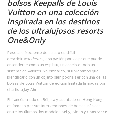
bolsos Keepalls de Louis
Vuitton en una colección
inspirada en los destinos
de los ultralujosos resorts
One&Only
Pese a lo frecuente de su uso es difícil
describir
wanderlust
, esa pasión por viajar que puede
entenderse como un espíritu, un anhelo o todo un
sistema de valores. Sin embargo, si tuviéramos que
identificarlo con un objeto bien podría ser con una de las
bolsas de Louis Vuitton de edición limitada firmadas por
el artista
Jay Ahr
.
El francés criado en Bélgica y asentado en Hong Kong
es famoso por sus intervenciones de bolsos icónicos,
entre los últimos, los modelos
Kelly, Birkin y Constance