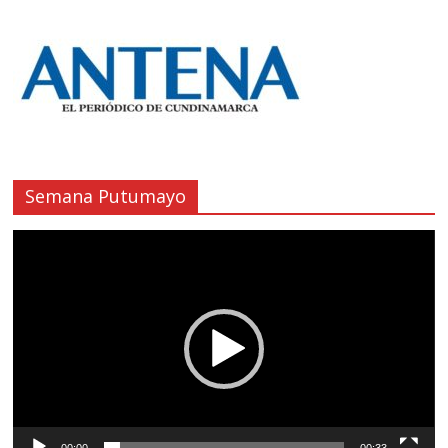
Semana Putumayo
Reproductor
de
vídeo