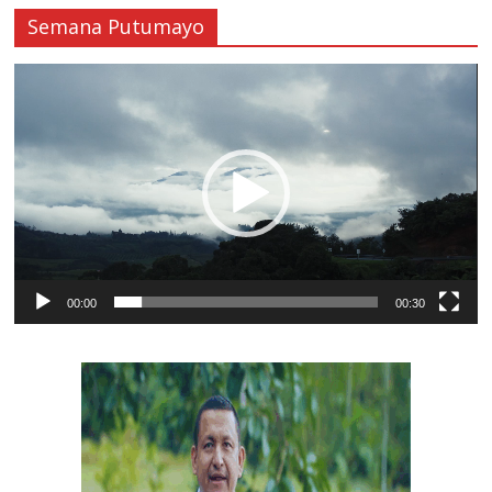
Semana Putumayo
Reproductor
de
vídeo
00:00
00:30