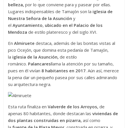
belleza,
por lo que conviene para y pasear por ellas.
Lugares indispensables de Tamajón son la
iglesia de
Nuestra Señora de la Asunción
y
el
Ayuntamiento
,
ubicado en el Palacio de los
Mendoza
de estilo plateresco y del siglo XVI.
En
Almiruete
destaca, además de las bonitas vistas al
pico Ocejón, que domina esta pedanía de Tamajón,
la
iglesia de la Asunción,
de estilo
románico.
Palancares
llama la atención por su tamaño,
pues en él vivían
8 habitantes en 2017
. Aún así, merece
la pena dar un pequeño pasea por sus calles admirando
su arquitectura negra.
Esta ruta finaliza en
Valverde de los Arroyos,
de
apenas 80 habitantes, donde destacan las
viviendas de
dos plantas construidas en pizarra,
así como
la
fuente de la Plaza Mayor,
construida en pizarra, y