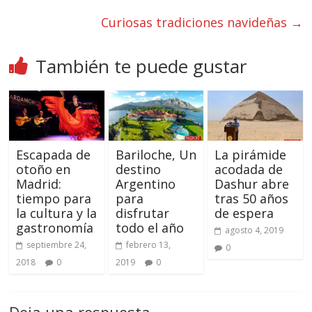
Curiosas tradiciones navideñas
→
También te puede gustar
Escapada de
Bariloche, Un
La pirámide
otoño en
destino
acodada de
Madrid:
Argentino
Dashur abre
tiempo para
para
tras 50 años
la cultura y la
disfrutar
de espera
gastronomía
todo el año
agosto 4, 2019
septiembre 24,
febrero 13,
0
2018
0
2019
0
Deja una respuesta