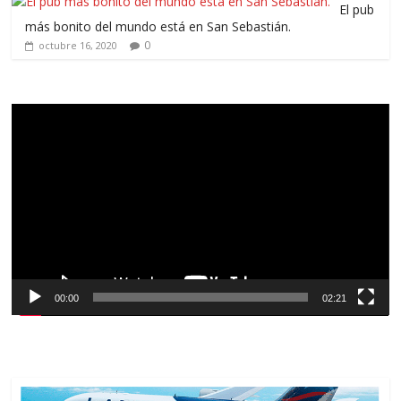
El pub
más bonito del mundo está en San Sebastián.
0
octubre 16, 2020
Reproductor
de
vídeo
00:00
02:21