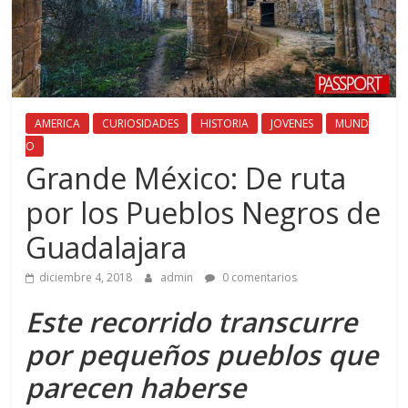
AMERICA
CURIOSIDADES
HISTORIA
JOVENES
MUND
O
Grande México: De ruta
por los Pueblos Negros de
Guadalajara
diciembre 4, 2018
admin
0 comentarios
Este recorrido transcurre
por pequeños pueblos que
parecen haberse