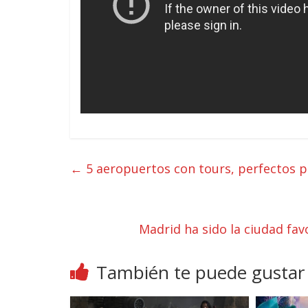
←
5 aeropuertos con tours, perfectos p
Madrid ha sido la ciudad fav
También te puede gustar