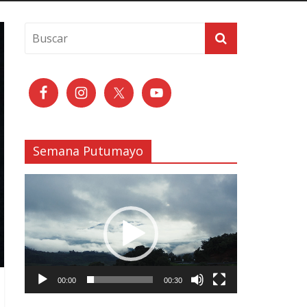
Semana Putumayo
Reproductor
de
vídeo
00:00
00:30