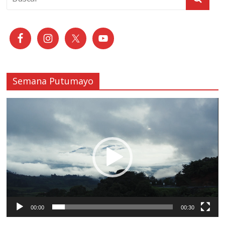
Semana Putumayo
Reproductor
de
vídeo
00:00
00:30