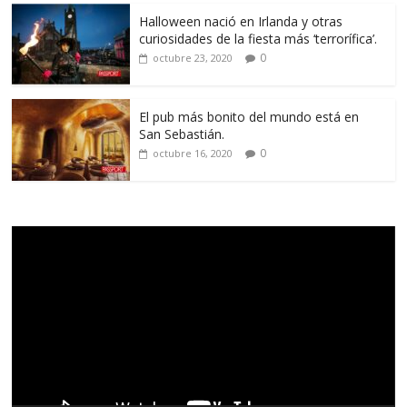
Halloween nació en Irlanda y otras
curiosidades de la fiesta más ‘terrorífica’.
0
octubre 23, 2020
El pub más bonito del mundo está en
San Sebastián.
0
octubre 16, 2020
Reproductor
de
vídeo