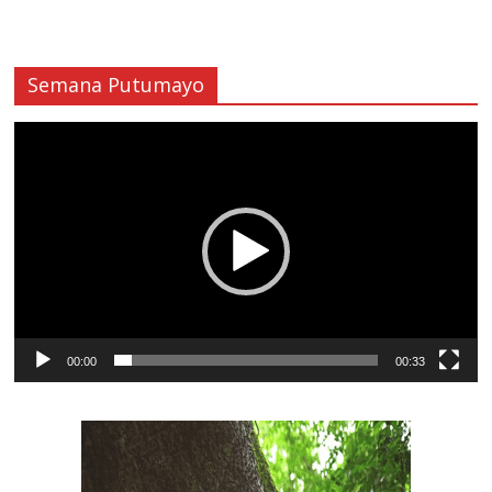
Semana Putumayo
Reproductor
de
vídeo
00:00
00:33