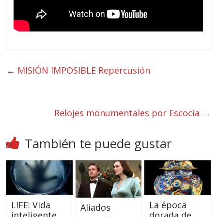
←
MISIÓN IMPOSIBLE Repercusión
Relojes monumentales por Escocia
→
También te puede gustar
LIFE: Vida
La época
Aliados
inteligente
dorada de