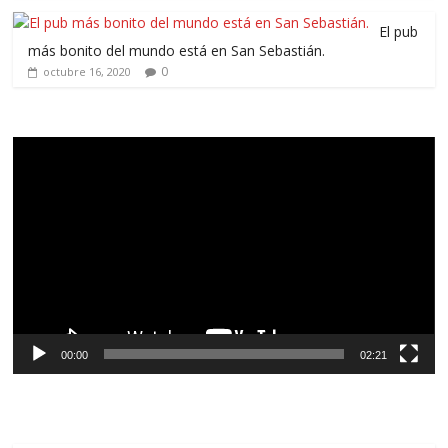
El pub
más bonito del mundo está en San Sebastián.
0
octubre 16, 2020
Reproductor
de
vídeo
00:00
02:21