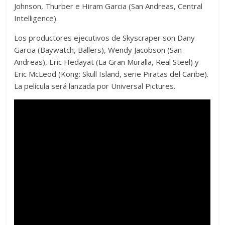
Johnson, Thurber e Hiram Garcia (San Andreas, Central
Intelligence).
Los productores ejecutivos de Skyscraper son Dany
Garcia (Baywatch, Ballers), Wendy Jacobson (San
Andreas), Eric Hedayat (La Gran Muralla, Real Steel) y
Eric McLeod (Kong: Skull Island, serie Piratas del Caribe).
La película será lanzada por Universal Pictures.