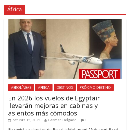
África
AEROLÍNEAS
AFRICA
DESTINOS
PRÓXIMO DESTINO
En 2026 los vuelos de Egyptair
llevarán mejoras en cabinas y
asientos más cómodos
octubre 15, 2025
German Delgado
0
Entrevista a director de EgyptairMohamed Mohawad Ezzat