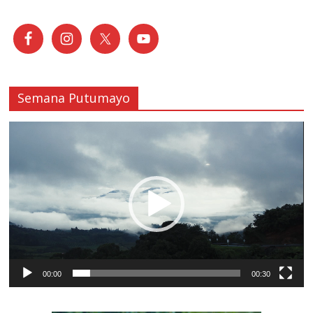
Semana Putumayo
Reproductor
de
vídeo
00:00
00:30