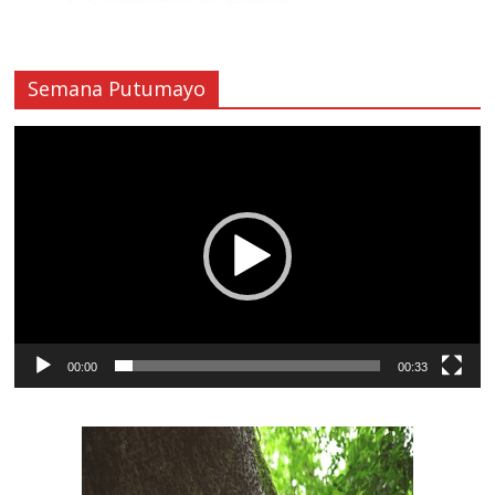
Semana Putumayo
Reproductor
de
vídeo
00:00
00:33