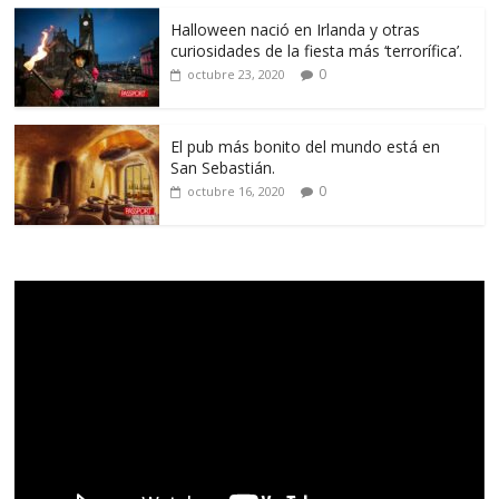
Halloween nació en Irlanda y otras
curiosidades de la fiesta más ‘terrorífica’.
0
octubre 23, 2020
El pub más bonito del mundo está en
San Sebastián.
0
octubre 16, 2020
Reproductor
de
vídeo