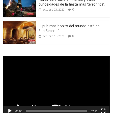
curiosidades de la fiesta más ‘terrorífica’.
0
octubre 23, 2020
El pub más bonito del mundo está en
San Sebastián.
0
octubre 16, 2020
Reproductor
de
vídeo
00:00
02:21