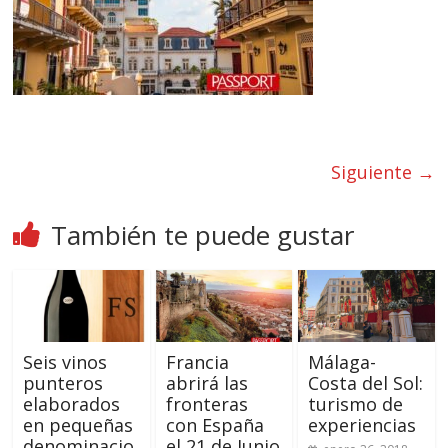
Siguiente →
También te puede gustar
Seis vinos
Francia
Málaga-
punteros
abrirá las
Costa del Sol:
elaborados
fronteras
turismo de
en pequeñas
con España
experiencias
denominacio
el 21 de Junio