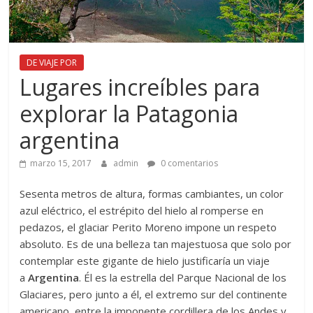
DE VIAJE POR
Lugares increíbles para
explorar la Patagonia
argentina
marzo 15, 2017
admin
0 comentarios
Sesenta metros de altura, formas cambiantes, un color
azul eléctrico, el estrépito del hielo al romperse en
pedazos, el glaciar Perito Moreno impone un respeto
absoluto. Es de una belleza tan majestuosa que solo por
contemplar este gigante de hielo justificaría un viaje
a
Ar
gentina
. Él es la estrella del Parque Nacional de los
Glaciares, pero junto a él, el extremo sur del continente
americano, entre la imponente cordillera de los Andes y