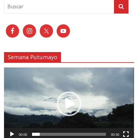
Semana Putumayo
Reproductor
de
vídeo
00:00
00:30