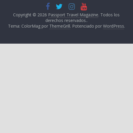
Copyright © 2026
Passport Travel Magazine
. Todos los
derechos reservados..
Tema: ColorMag por
ThemeGrill
. Potenciado por
WordPress
.