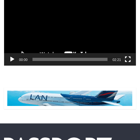
de
vídeo
00:00
02:21