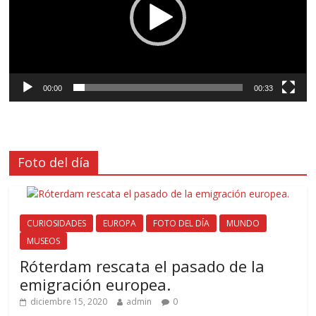
00:00
00:33
Foto del día
CURIOSIDADES
EUROPA
FOTO DEL DÍA
MUNDO
MUSEOS
Róterdam rescata el pasado de la
emigración europea.
diciembre 15, 2020
admin
0