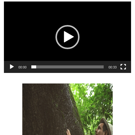
Reproductor
de
vídeo
00:00
00:33