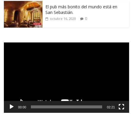
El pub más bonito del mundo está en
San Sebastián.
0
octubre 16, 2020
Reproductor
de
vídeo
00:00
02:21