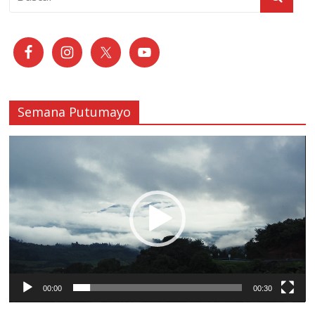
Semana Putumayo
Reproductor
de
vídeo
00:00
00:30