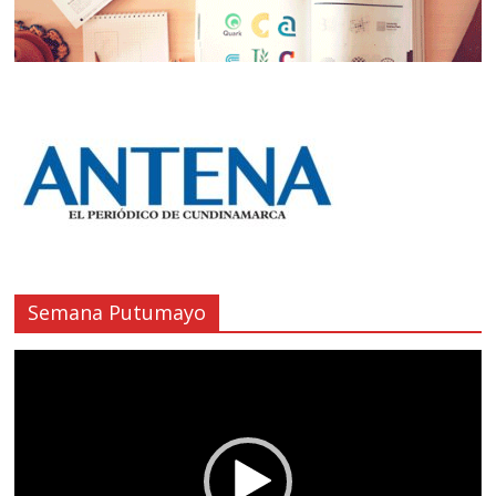
Semana Putumayo
Reproductor
de
vídeo