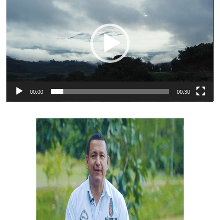
de
vídeo
00:00
00:30