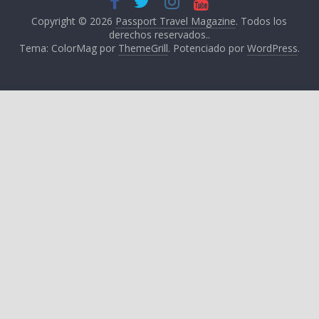
Copyright © 2026
Passport Travel Magazine
. Todos los
derechos reservados..
Tema: ColorMag por
ThemeGrill
. Potenciado por
WordPress
.