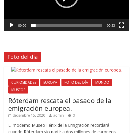
00:00
00:33
Foto del día
CURIOSIDADES
EUROPA
FOTO DEL DÍA
MUNDO
MUSEOS
Róterdam rescata el pasado de la
emigración europea.
diciembre 15, 2020
admin
0
El moderno Museo Fénix de la Emigración recordará
cuando Róterdam vio partir a dos millones de europeos