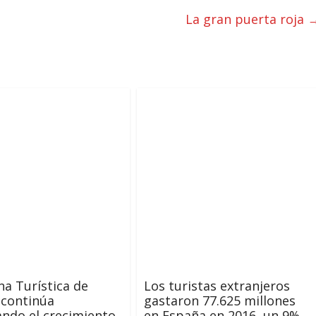
La gran puerta roja
ina Turística de
Los turistas extranjeros
continúa
gastaron 77.625 millones
ndo el crecimiento
en España en 2016, un 9%