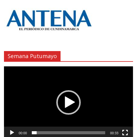
Semana Putumayo
Reproductor
de
vídeo
00:00
00:33