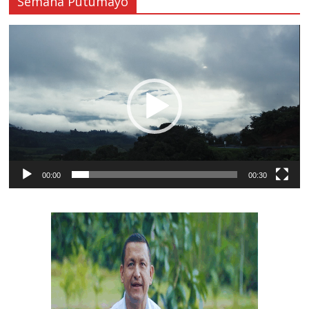
Semana Putumayo
Reproductor
de
vídeo
00:00
00:30