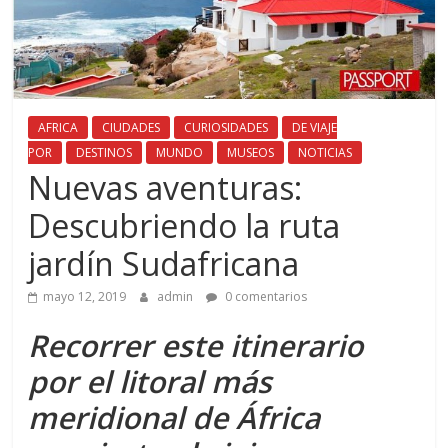
AFRICA
CIUDADES
CURIOSIDADES
DE VIAJE
POR
DESTINOS
MUNDO
MUSEOS
NOTICIAS
Nuevas aventuras:
Descubriendo la ruta
jardín Sudafricana
mayo 12, 2019
admin
0 comentarios
Recorrer este itinerario
por el litoral más
meridional de África