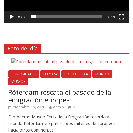
00:00
00:33
Foto del día
CURIOSIDADES
EUROPA
FOTO DEL DÍA
MUNDO
MUSEOS
Róterdam rescata el pasado de la
emigración europea.
diciembre 15, 2020
admin
0
El moderno Museo Fénix de la Emigración recordará
cuando Róterdam vio partir a dos millones de europeos
hacia otros continentes