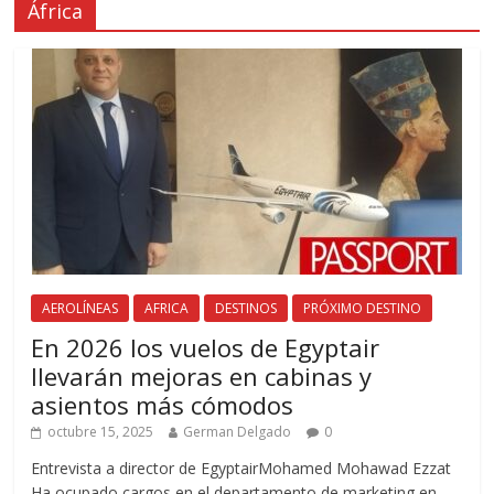
África
AEROLÍNEAS
AFRICA
DESTINOS
PRÓXIMO DESTINO
En 2026 los vuelos de Egyptair
llevarán mejoras en cabinas y
asientos más cómodos
octubre 15, 2025
German Delgado
0
Entrevista a director de EgyptairMohamed Mohawad Ezzat
Ha ocupado cargos en el departamento de marketing en