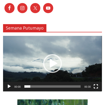
Semana Putumayo
Reproductor
de
vídeo
00:00
00:30