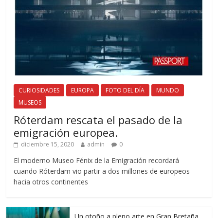
CURIOSIDADES
EUROPA
FOTO DEL DÍA
MUNDO
MUSEOS
Róterdam rescata el pasado de la
emigración europea.
diciembre 15, 2020
admin
0
El moderno Museo Fénix de la Emigración recordará
cuando Róterdam vio partir a dos millones de europeos
hacia otros continentes
Un otoño a pleno arte en Gran Bretaña.