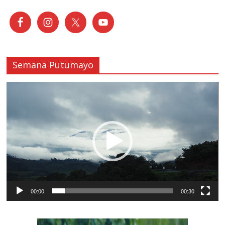
Semana Putumayo
Reproductor
de
vídeo
00:00
00:30