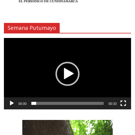
Semana Putumayo
Reproductor
de
vídeo
00:00
00:33