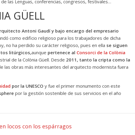
o de las Lenguas, conferencias, congresos, festivales…
NIA GÜELL
rquitecto Antoni Gaudí y bajo encargo del empresario
undó como edificio religioso para los trabajadores de dicha
y, no ha perdido su carácter religioso, pues en ella
se siguen
tos litúrgicos,
aunque
pertenece al
Consorci de la Colònia
trial de la Colònia Güell. Desde
2011, tanto la cripta como la
de las obras más interesantes del arquitecto modernista fuera
nidad
por la UNESCO
y fue el primer monumento con este
osphere
por la gestión sostenible de sus servicios en el año
en locos con los espárragos