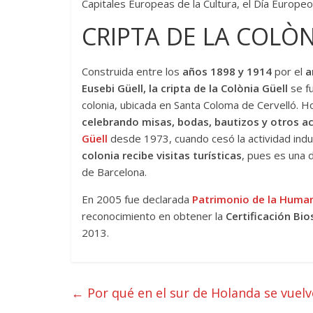
Capitales Europeas de la Cultura, el Día Europe
CRIPTA DE LA COLÒ
Construida entre los
años 1898 y 1914
por el
a
Eusebi Güell, la cripta de la Colònia Güell
se f
colonia, ubicada en Santa Coloma de Cervelló. Ho
celebrando misas, bodas, bautizos y otros ac
Güell
desde 1973, cuando cesó la actividad indus
colonia recibe visitas turísticas
, pues es una 
de Barcelona.
En 2005 fue declarada
Patrimonio de la Huma
reconocimiento en obtener la
Certificación Bi
2013.
←
Por qué en el sur de Holanda se vuelv