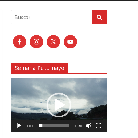
Semana Putumayo
Reproductor
de
vídeo
00:00
00:30