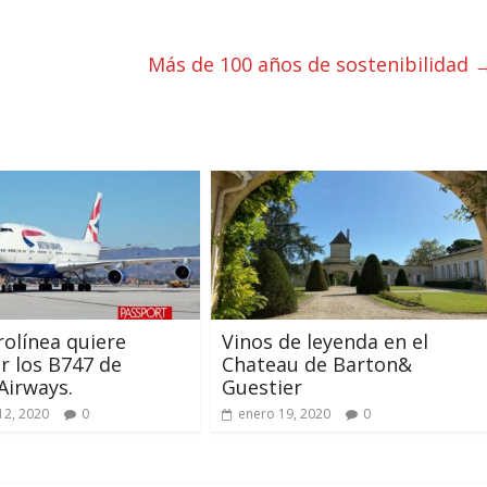
Más de 100 años de sostenibilidad
rolínea quiere
Vinos de leyenda en el
 los B747 de
Chateau de Barton&
 Airways.
Guestier
12, 2020
0
enero 19, 2020
0