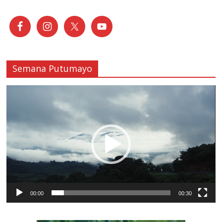
Semana Putumayo
Reproductor
de
vídeo
00:00
00:30