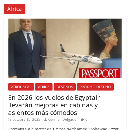
África
AEROLÍNEAS
AFRICA
DESTINOS
PRÓXIMO DESTINO
En 2026 los vuelos de Egyptair
llevarán mejoras en cabinas y
asientos más cómodos
octubre 15, 2025
German Delgado
0
Entrevista a director de EgyptairMohamed Mohawad Ezzat