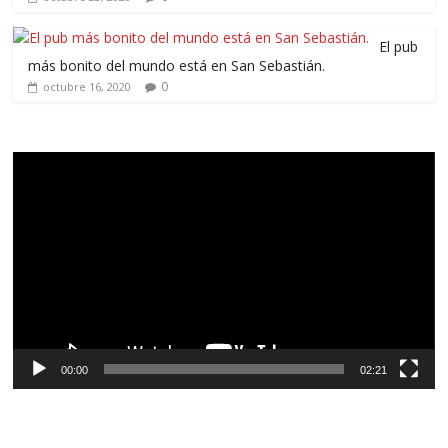
El pub
más bonito del mundo está en San Sebastián.
0
octubre 16, 2020
Reproductor
de
vídeo
00:00
02:21