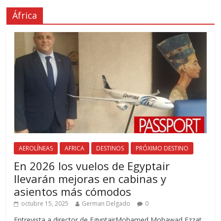
África
AEROLÍNEAS
AFRICA
DESTINOS
PRÓXIMO DESTINO
En 2026 los vuelos de Egyptair
llevarán mejoras en cabinas y
asientos más cómodos
octubre 15, 2025
German Delgado
0
Entrevista a director de EgyptairMohamed Mohawad Ezzat