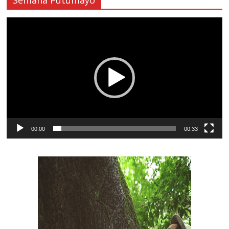
Semana Putumayo
Reproductor
de
vídeo
00:00
00:33