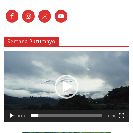
Semana Putumayo
Reproductor
de
vídeo
00:00
00:30