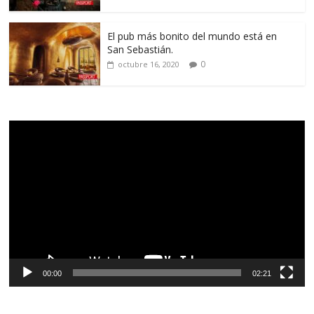
El pub más bonito del mundo está en
San Sebastián.
0
octubre 16, 2020
Reproductor
de
vídeo
00:00
02:21