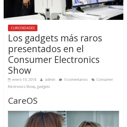
CURIOSIDADES
Los gadgets más raros
presentados en el
Consumer Electronics
Show
enero 10, 2018
admin
0 comentarios
Consumer
,
Electronics Show
gadgets
CareOS